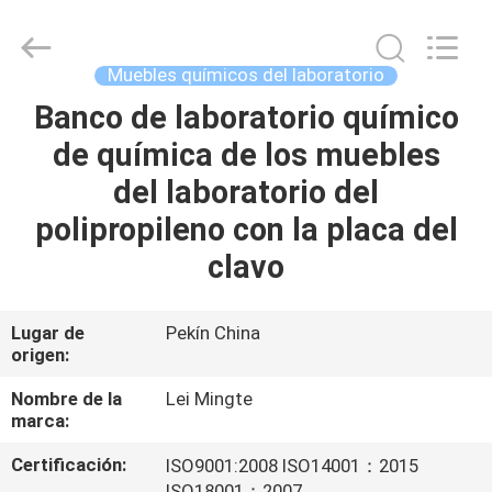
leimingte
laboratory
equipment
Co.,
Ltd.
Muebles químicos del laboratorio
All
Rights
Reserved.
Banco de laboratorio químico
INICIO
Developed
by
de química de los muebles
ECER
PRODUCTOS
del laboratorio del
polipropileno con la placa del
SOBRE
clavo
NOSOTROS
Lugar de
Pekín China
origen:
VISITA
A
Nombre de la
Lei Mingte
marca:
LA
Certificación:
ISO9001:2008 ISO14001：2015
FÁBRICA
ISO18001：2007