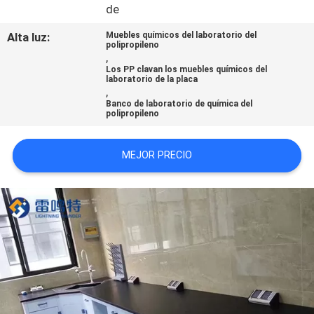
de
MAPA
Alta luz:
Muebles químicos del laboratorio del
polipropileno
,
DEL
Los PP clavan los muebles químicos del
laboratorio de la placa
SITIO
,
Banco de laboratorio de química del
polipropileno
PRIVACY
POLICY
MEJOR PRECIO