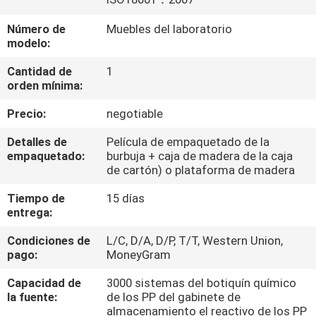
Número de
Muebles del laboratorio
CONTROL
modelo:
DE
Cantidad de
1
CALIDAD
orden mínima:
Precio:
negotiable
CONTÁCTENOS
Detalles de
Película de empaquetado de la
empaquetado:
burbuja + caja de madera de la caja
NOTICIAS
de cartón) o plataforma de madera
Tiempo de
15 días
entrega:
CASOS
Condiciones de
L/C, D/A, D/P, T/T, Western Union,
pago:
MoneyGram
SOLICITAR
UNA
Capacidad de
3000 sistemas del botiquín químico
la fuente:
de los PP del gabinete de
COTIZACIÓN
almacenamiento el reactivo de los PP