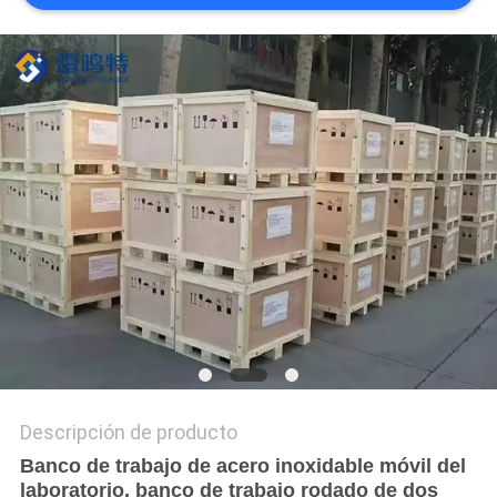
MAPA
DEL
SITIO
PRIVACY
POLICY
Descripción de producto
Banco de trabajo de acero inoxidable móvil del
laboratorio, banco de trabajo rodado de dos