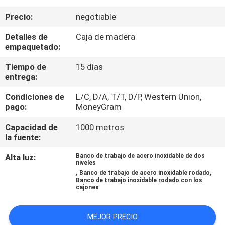
Precio:
negotiable
CONTROL
Detalles de
Caja de madera
DE
empaquetado:
CALIDAD
Tiempo de
15 días
entrega:
CONTÁCTENOS
Condiciones de
L/C, D/A, T/T, D/P, Western Union,
pago:
MoneyGram
NOTICIAS
Capacidad de
1000 metros
la fuente:
CASOS
Alta luz:
Banco de trabajo de acero inoxidable de dos
niveles
,
,
Banco de trabajo de acero inoxidable rodado
Banco de trabajo inoxidable rodado con los
SOLICITAR
cajones
UNA
MEJOR PRECIO
COTIZACIÓN