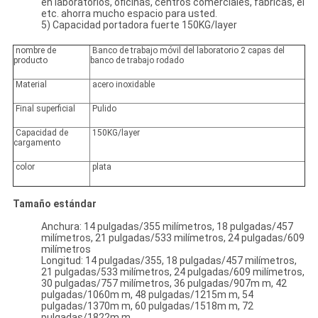
en laboratorios, oficinas, centros comerciales, fábricas, el
etc. ahorra mucho espacio para usted.
5) Capacidad portadora fuerte 150KG/layer
nombre de
Banco de trabajo móvil del laboratorio 2 capas del
producto
banco de trabajo rodado
Material
acero inoxidable
Final superficial
Pulido
Capacidad de
150KG/layer
cargamento
color
plata
Tamaño estándar
Anchura: 14 pulgadas/355 milímetros, 18 pulgadas/457
milímetros, 21 pulgadas/533 milímetros, 24 pulgadas/609
milímetros
Longitud: 14 pulgadas/355, 18 pulgadas/457 milímetros,
21 pulgadas/533 milímetros, 24 pulgadas/609 milímetros,
30 pulgadas/757 milímetros, 36 pulgadas/907m m, 42
pulgadas/1060m m, 48 pulgadas/1215m m, 54
pulgadas/1370m m, 60 pulgadas/1518m m, 72
pulgadas/1822m m