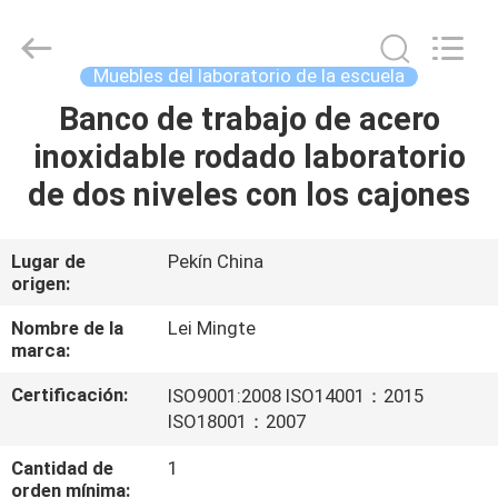
leimingte
laboratory
equipment
Co.,
Ltd.
Muebles del laboratorio de la escuela
All
Rights
Banco de trabajo de acero
INICIO
Reserved.
Developed
by
inoxidable rodado laboratorio
ECER
PRODUCTOS
de dos niveles con los cajones
SOBRE
Lugar de
Pekín China
origen:
NOSOTROS
Nombre de la
Lei Mingte
marca:
VISITA
Certificación:
ISO9001:2008 ISO14001：2015
A
ISO18001：2007
LA
Cantidad de
1
FÁBRICA
orden mínima: